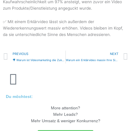
Kaufwahrscheinlichkeit um 97% ansteigt, wenn zuvor ein Video
zum Produkte/Dienstleistung angeguckt wurde.
✅ Mit einem Erklärvideo lässt sich außerdem der
Wiedererkennungswert massiv erhöhen. Videos bleiben im Kopf,
da sie unterschiedliche Sinne des Menschen adressieren.
Prev
PREVIOUS
NEXT
🎥 Warum ist Videomarketing die Zukunft?
Warum ein Erklärvideo massiv Ihre Sichtbarkeit erhöht und maßgeblich den Umsatz steigern kann.
Du möchtest:
More attention?
Mehr Leads?
Mehr Umsatz & weniger Konkurrenz?